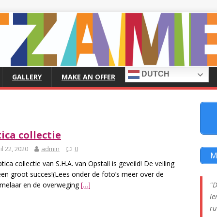
DUTCH
GALLERY
MAKE AN OFFER
ica collectie
il 22, 2020
admin
0
M
tica collectie van S.H.A. van Opstall is geveild! De veiling
en groot succes!(Lees onder de foto’s meer over de
"D
amelaar en de overweging
[…]
ie
ru