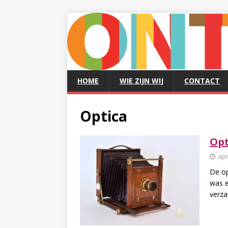
HOME
WIE ZIJN WIJ
CONTACT
Optica
Opt
apr
De op
was e
verz