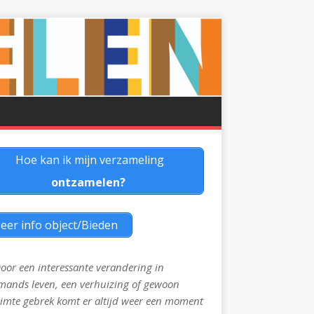
Hoe kan ik mijn verzameling
ontzamelen?
eer info object/Bieden
oor een interessante verandering in
mands leven, een verhuizing of gewoon
imte gebrek komt er altijd weer een moment