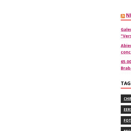
N
Gale
"Ver
Abie
conc
65.0
Brab
TAG
CHI
EER
FOT