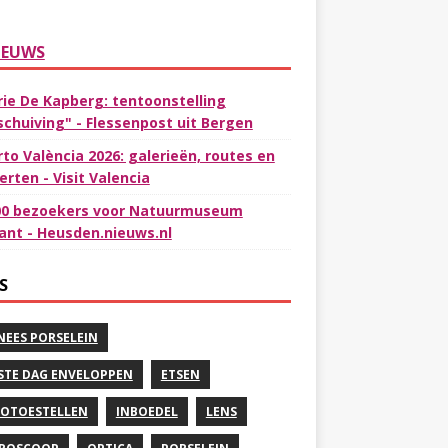
IEUWS
rie De Kapberg: tentoonstelling
schuiving" - Flessenpost uit Bergen
rto València 2026: galerieën, routes en
erten - Visit Valencia
00 bezoekers voor Natuurmuseum
ant - Heusden.nieuws.nl
S
NEES PORSELEIN
STE DAG ENVELOPPEN
ETSEN
OTOESTELLEN
INBOEDEL
LENS