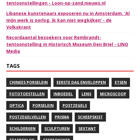
tentoonstellingen - Loon-op-zand.nieuws.nl
Libanese kunstenaars exposeren nu in Amsterdam. ‘Al
mijn werk is oorlog, ik kan niet wegkijken’ - de
Volkskrant
Recordaantal bezoekers voor Rembrandt-
tentoonstelling in Historisch Museum Den Briel - LINQ
Media
TAGS
CHINEES PORSELEIN
EERSTE DAG ENVELOPPEN
ETSEN
FOTOTOESTELLEN
INBOEDEL
LENS
MICROSCOOP
OPTICA
PORSELEIN
POSTZEGELS
POSTZEGELVELLEN
PRISMA
SCHEEPSKIST
SCHILDERIJEN
SCULPTUREN
SEXTANT