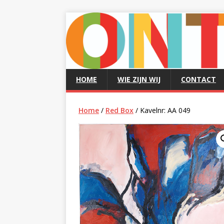
HOME
WIE ZIJN WIJ
CONTACT
Home
/
Red Box
/ Kavelnr: AA 049