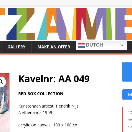
DUTCH
GALLERY
MAKE AN OFFER
Kavelnr: AA 049
RED BOX COLLECTION
M
Kunstenaar/artiest: Hendrik Nijs
"D
Netherlands 1959 –
ie
acrylic on canvas, 100 x 100 cm.
ru