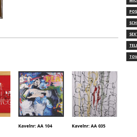
MIC
POS
SCH
SEX
TEL
TOV
Kavelnr: AA 104
Kavelnr: AA 035