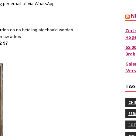
ag per email of via WhatsApp.
N
rden en na betaling afgehaald worden.
Zin 
an uw adres.
Hoge
2 97
65.0
Brab
Gale
‘Ver
TAG
CHI
EER
FOT