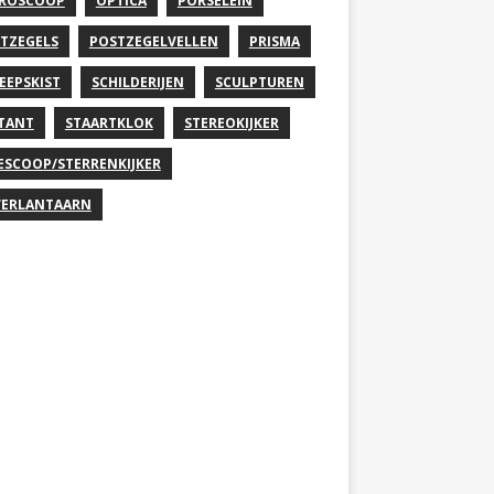
ROSCOOP
OPTICA
PORSELEIN
TZEGELS
POSTZEGELVELLEN
PRISMA
EEPSKIST
SCHILDERIJEN
SCULPTUREN
TANT
STAARTKLOK
STEREOKIJKER
ESCOOP/STERRENKIJKER
ERLANTAARN