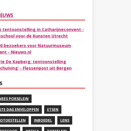
IEUWS
In tentoonstelling in Catharijneconvent -
school voor de Kunsten Utrecht
00 bezoekers voor Natuurmuseum
ant - Nieuws.nl
rie De Kapberg: tentoonstelling
schuiving’ - Flessenpost uit Bergen
S
NEES PORSELEIN
STE DAG ENVELOPPEN
ETSEN
OTOESTELLEN
INBOEDEL
LENS