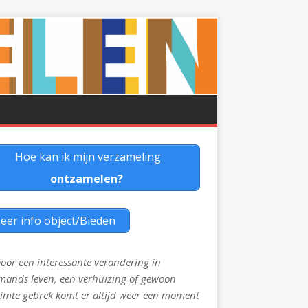
Hoe kan ik mijn verzameling
ontzamelen?
eer info object/Bieden
oor een interessante verandering in
mands leven, een verhuizing of gewoon
imte gebrek komt er altijd weer een moment