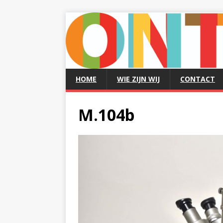
HOME
WIE ZIJN WIJ
CONTACT
M.104b