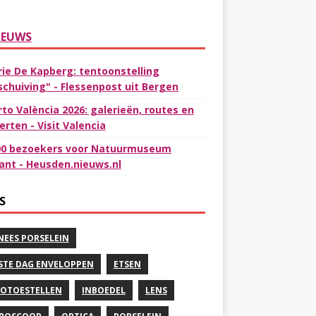
IEUWS
rie De Kapberg: tentoonstelling
schuiving" - Flessenpost uit Bergen
rto València 2026: galerieën, routes en
erten - Visit Valencia
00 bezoekers voor Natuurmuseum
ant - Heusden.nieuws.nl
S
NEES PORSELEIN
STE DAG ENVELOPPEN
ETSEN
OTOESTELLEN
INBOEDEL
LENS