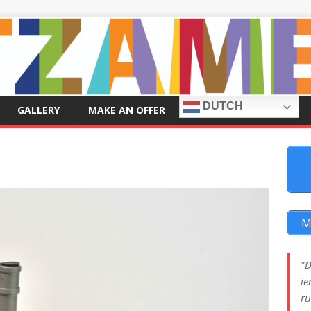
DUTCH
GALLERY
MAKE AN OFFER
M
"D
ie
ru