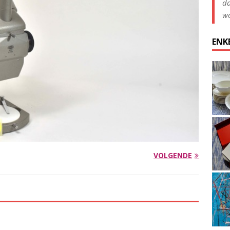
da
wo
ENK
VOLGENDE