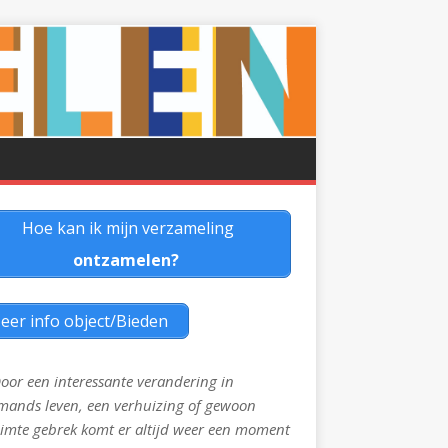
Hoe kan ik mijn verzameling
ontzamelen?
eer info object/Bieden
oor een interessante verandering in
mands leven, een verhuizing of gewoon
imte gebrek komt er altijd weer een moment