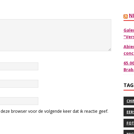
N
Gale
"Ver
Abie
conc
65.0
Brab
TAG
CHI
deze browser voor de volgende keer dat ik reactie geef.
EER
FOT