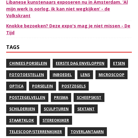
Libanese kunstenaars exposeren nu in Amsterdam. ‘Al
mijn werk is oorlog, ik kan niet wegkijken’ - de
Volkskrant
Knokke bezoeken? Deze expo's mag je niet missen - De
Tijd
TAGS
CHINEES PORSELEIN
EERSTE DAG ENVELOPPEN
ETSEN
FOTOTOESTELLEN
INBOEDEL
LENS
MICROSCOOP
OPTICA
PORSELEIN
POSTZEGELS
POSTZEGELVELLEN
PRISMA
SCHEEPSKIST
SCHILDERIJEN
SCULPTUREN
SEXTANT
STAARTKLOK
STEREOKIJKER
TELESCOOP/STERRENKIJKER
TOVERLANTAARN