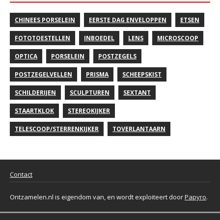
CHINEES PORSELEIN
EERSTE DAG ENVELOPPEN
ETSEN
FOTOTOESTELLEN
INBOEDEL
LENS
MICROSCOOP
OPTICA
PORSELEIN
POSTZEGELS
POSTZEGELVELLEN
PRISMA
SCHEEPSKIST
SCHILDERIJEN
SCULPTUREN
SEXTANT
STAARTKLOK
STEREOKIJKER
TELESCOOP/STERRENKIJKER
TOVERLANTAARN
Contact
Ontzamelen.nl is eigendom van, en wordt exploiteert door
Papyro
.