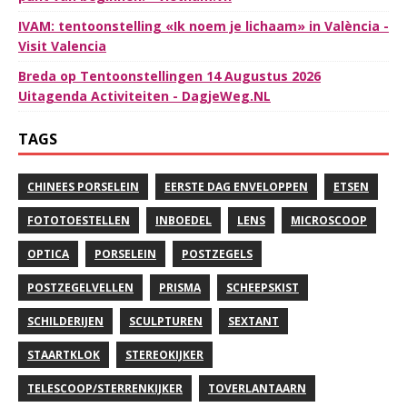
IVAM: tentoonstelling «Ik noem je lichaam» in València -
Visit Valencia
Breda op Tentoonstellingen 14 Augustus 2026
Uitagenda Activiteiten - DagjeWeg.NL
TAGS
CHINEES PORSELEIN
EERSTE DAG ENVELOPPEN
ETSEN
FOTOTOESTELLEN
INBOEDEL
LENS
MICROSCOOP
OPTICA
PORSELEIN
POSTZEGELS
POSTZEGELVELLEN
PRISMA
SCHEEPSKIST
SCHILDERIJEN
SCULPTUREN
SEXTANT
STAARTKLOK
STEREOKIJKER
TELESCOOP/STERRENKIJKER
TOVERLANTAARN