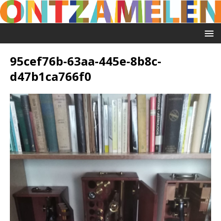
95cef76b-63aa-445e-8b8c-
d47b1ca766f0