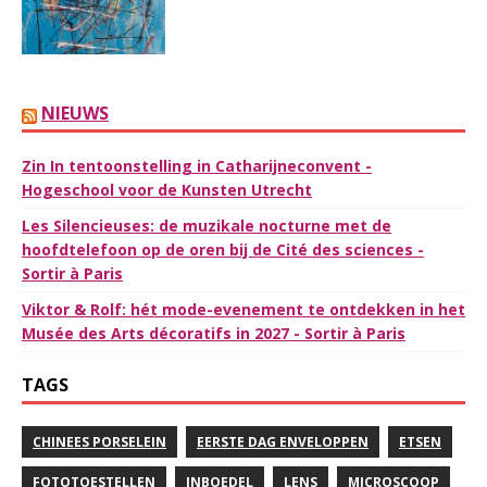
NIEUWS
Zin In tentoonstelling in Catharijneconvent -
Hogeschool voor de Kunsten Utrecht
Les Silencieuses: de muzikale nocturne met de
hoofdtelefoon op de oren bij de Cité des sciences -
Sortir à Paris
Viktor & Rolf: hét mode-evenement te ontdekken in het
Musée des Arts décoratifs in 2027 - Sortir à Paris
TAGS
CHINEES PORSELEIN
EERSTE DAG ENVELOPPEN
ETSEN
FOTOTOESTELLEN
INBOEDEL
LENS
MICROSCOOP